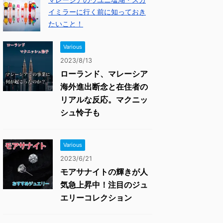
イミラーに行く前に知っておき
たいこと！
Various
2023/8/13
ローランド、マレーシア
海外進出断念と在住者の
リアルな反応。マクニッ
シュ怜子も
Various
2023/6/21
モアサナイトの輝きが人
気急上昇中！注目のジュ
エリーコレクション