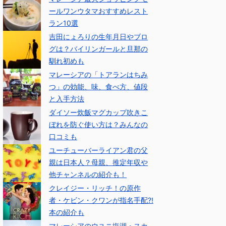
ールワンウタマおすすめレスト
ラン10選
吉田にょろりの生年月日やブロ
グは？バイリンガールと旦那の
馴れ初めも
マレーシアの「トアランはちみ
つ」の効能、味、食べ方、値段
と入手方法
ダイソー炊飯マグカップ吹きこ
ぼれを防ぐ使い方は？みんなの
口コミも
ユーチューバーライアン君の父
親は日本人？母親、推定年収や
他チャンネルの紹介も！
クレイジー・リッチ！の原作
者・ケビン・クワンが指名手配⁈
本の紹介も
マレーシアのウユニ塩湖・スカ