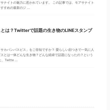
サナイトの魅力に惹かれています。 この記事では、モアサナイト
すめの最新のジ ...
は？Twitterで話題の生き物のLINEスタンプ
サカバンバスピス」をご存知ですか？ 愛らしい顔つきで一気に人
ピスとは一体どんな生き物？どんな経緯で話題になったの？という
itte ...