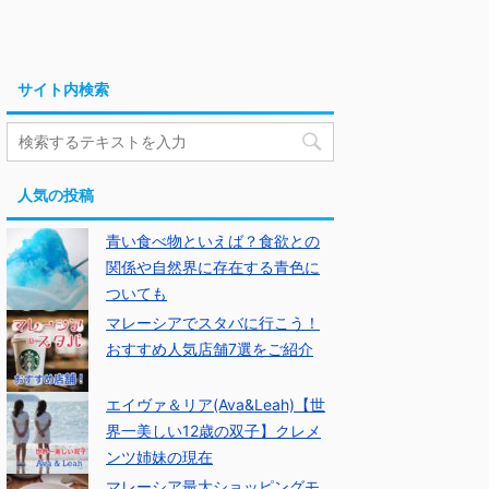
サイト内検索
人気の投稿
青い食べ物といえば？食欲との
関係や自然界に存在する青色に
ついても
マレーシアでスタバに行こう！
おすすめ人気店舗7選をご紹介
エイヴァ＆リア(Ava&Leah)【世
界一美しい12歳の双子】クレメ
ンツ姉妹の現在
マレーシア最大ショッピングモ