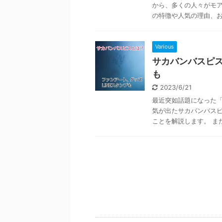
から、多くの人々がモア
の特徴や人気の理由、おす
Various
サカバンバスピスと
も
2023/6/21
最近突如話題になった「
気が出たサカバンバス
ことを解説します。 また、Tw