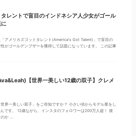
トタレントで盲目のインドネシア人少女がゴール
題に
リカズゴットタレント(America's Got Talent)」で盲目の
女性がゴールデンブザーを獲得して話題になっています。 この記事
va&Leah)【世界一美しい12歳の双子】クレメ
世界一美しい双子」をご存知ですか？ 小さい頃からモデル業をし
hさんです。 12歳ながら、インスタのフォロワーは200万人超！ 彼
か ...