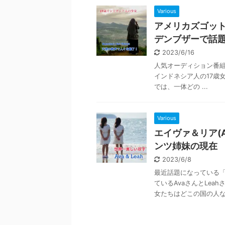
Various
アメリカズゴッ
デンブザーで話
2023/6/16
人気オーディション番組「アメ
インドネシア人の17歳
では、一体どの ...
Various
エイヴァ＆リア(A
ンツ姉妹の現在
2023/6/8
最近話題になっている「
ているAvaさんとLea
女たちはどこの国の人なの