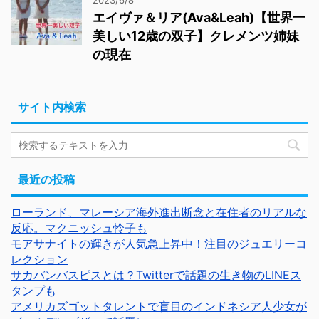
2023/6/8
エイヴァ＆リア(Ava&Leah)【世界一
美しい12歳の双子】クレメンツ姉妹
の現在
サイト内検索
最近の投稿
ローランド、マレーシア海外進出断念と在住者のリアルな
反応。マクニッシュ怜子も
モアサナイトの輝きが人気急上昇中！注目のジュエリーコ
レクション
サカバンバスピスとは？Twitterで話題の生き物のLINEス
タンプも
アメリカズゴットタレントで盲目のインドネシア人少女が