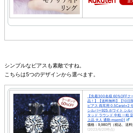
楽
シンプルなピアスも素敵ですね。
こちらは5つのデザインから選べます。
【先着300名様 60%OFF
品！】【送料無料】【10日
ピアス 両耳用 0.5Carat×
シルバー925 ホワイト シル
タッド ラウンド 中粒 一粒 
上品 大人 通勤 msem01
価格：9,980円（税込、送料
(2023/6/20時点)