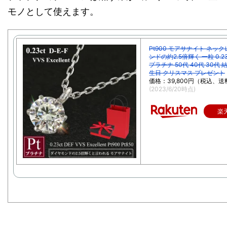
モノとして使えます。
Pt900 モアサナイト ネッ
ンドの約2.5倍輝く 一粒 0.
プラチナ 50代 40代 30代
生日 クリスマス プレゼント
価格：39,800円（税込、送
(2023/6/20時点)
楽