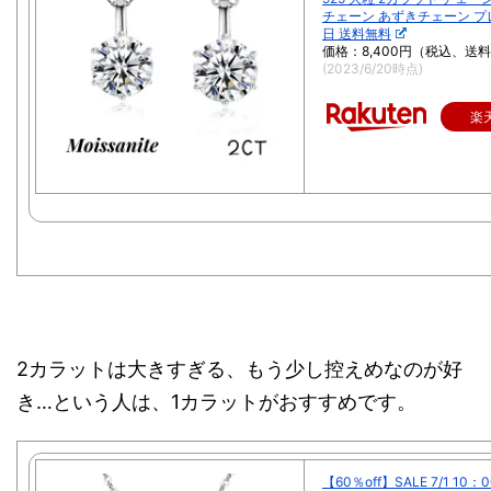
チェーン あずきチェーン プ
日 送料無料
価格：8,400円（税込、送料
(2023/6/20時点)
楽
2カラットは大きすぎる、もう少し控えめなのが好
き…という人は、1カラットがおすすめです。
【60％off】SALE 7/1 10