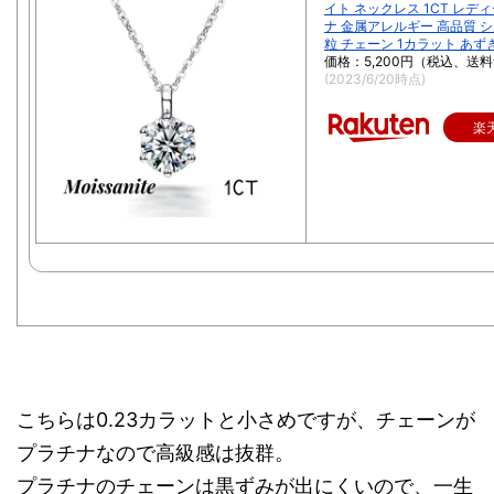
イト ネックレス 1CT レデ
ナ 金属アレルギー 高品質 シ
粒 チェーン 1カラット あず
価格：5,200円（税込、送料
(2023/6/20時点)
楽
こちらは0.23カラットと小さめですが、チェーンが
プラチナなので高級感は抜群。
プラチナのチェーンは黒ずみが出にくいので、一生