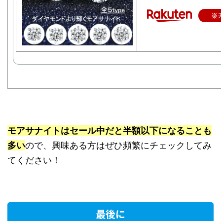
楽
モアサナイトはセール中だと半額以下になることも
多い
ので、興味ある方はぜひ頻繁にチェックしてみ
てください！
最後に