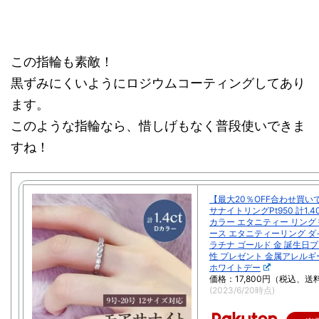
この指輪も素敵！
黒ずみにくいようにロジウムコーティングしてあり
ます。
このような指輪なら、惜しげもなく普段使いできま
すね！
【最大20％OFF合わせ買い
サナイトリングPt950 計1.4
カラー エタニティー リング
ース エタニティーリング ダ
ラチナ ゴールド 金 誕生日
性 プレゼント 金属アレルギ
ホワイトデー
価格：17,800円（税込、送
(2023/6/20時点)