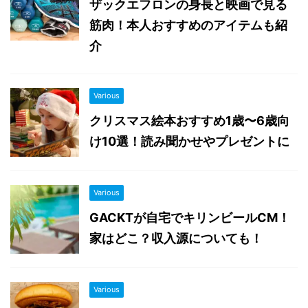
ザックエフロンの身長と映画で見る
筋肉！本人おすすめのアイテムも紹
介
Various
クリスマス絵本おすすめ1歳〜6歳向
け10選！読み聞かせやプレゼントに
Various
GACKTが自宅でキリンビールCM！
家はどこ？収入源についても！
Various