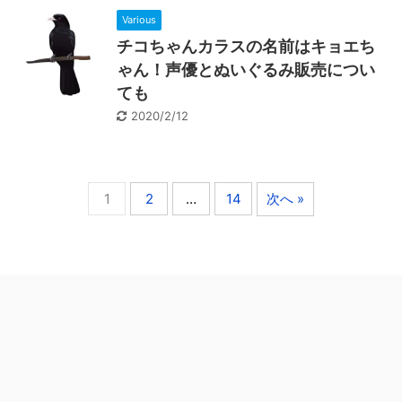
Various
チコちゃんカラスの名前はキョエち
ゃん！声優とぬいぐるみ販売につい
ても
2020/2/12
1
2
…
14
次へ »