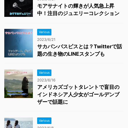
モアサナイトの輝きが人気急上昇
中！注目のジュエリーコレクション
Various
2023/6/21
サカバンバスピスとは？Twitterで話
題の生き物のLINEスタンプも
Various
2023/6/16
アメリカズゴットタレントで盲目の
インドネシア人少女がゴールデンブ
ザーで話題に
Various