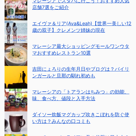
マレーシアでスタバに行こう！おすすめ人気
店舗7選をご紹介
エイヴァ＆リア(Ava&Leah)【世界一美しい12
歳の双子】クレメンツ姉妹の現在
マレーシア最大ショッピングモールワンウタ
マおすすめレストラン10選
吉田にょろりの生年月日やブログは？バイリ
ンガールと旦那の馴れ初めも
マレーシアの「トアランはちみつ」の効能、
味、食べ方、値段と入手方法
ダイソー炊飯マグカップ吹きこぼれを防ぐ使
い方は？みんなの口コミも