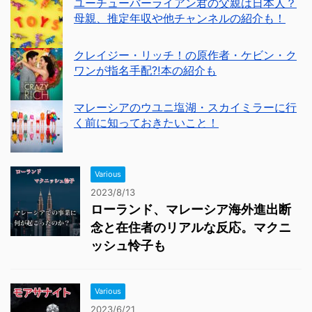
ユーチューバーライアン君の父親は日本人？
母親、推定年収や他チャンネルの紹介も！
クレイジー・リッチ！の原作者・ケビン・ク
ワンが指名手配⁈本の紹介も
マレーシアのウユニ塩湖・スカイミラーに行
く前に知っておきたいこと！
Various
2023/8/13
ローランド、マレーシア海外進出断
念と在住者のリアルな反応。マクニ
ッシュ怜子も
Various
2023/6/21