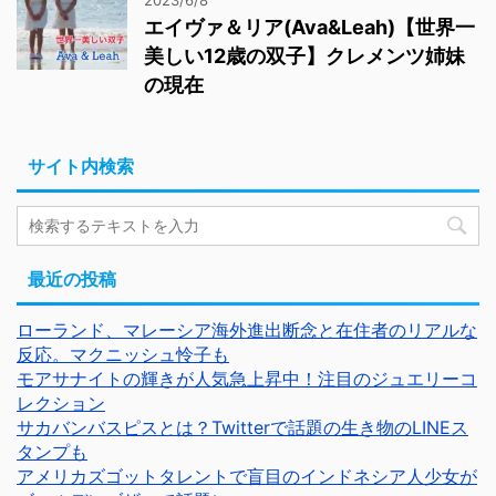
2023/6/8
エイヴァ＆リア(Ava&Leah)【世界一
美しい12歳の双子】クレメンツ姉妹
の現在
サイト内検索
最近の投稿
ローランド、マレーシア海外進出断念と在住者のリアルな
反応。マクニッシュ怜子も
モアサナイトの輝きが人気急上昇中！注目のジュエリーコ
レクション
サカバンバスピスとは？Twitterで話題の生き物のLINEス
タンプも
アメリカズゴットタレントで盲目のインドネシア人少女が