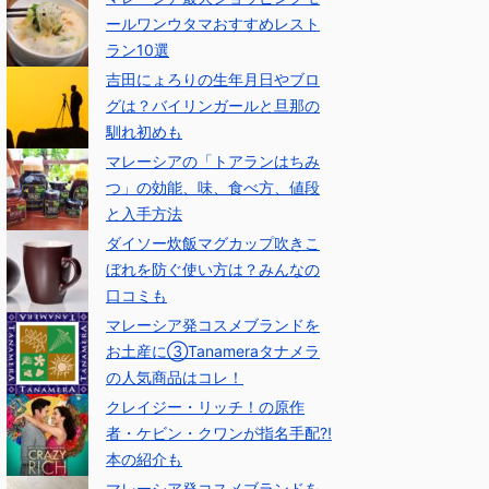
ールワンウタマおすすめレスト
ラン10選
吉田にょろりの生年月日やブロ
グは？バイリンガールと旦那の
馴れ初めも
マレーシアの「トアランはちみ
つ」の効能、味、食べ方、値段
と入手方法
ダイソー炊飯マグカップ吹きこ
ぼれを防ぐ使い方は？みんなの
口コミも
マレーシア発コスメブランドを
お土産に③Tanameraタナメラ
の人気商品はコレ！
クレイジー・リッチ！の原作
者・ケビン・クワンが指名手配⁈
本の紹介も
マレーシア発コスメブランドを