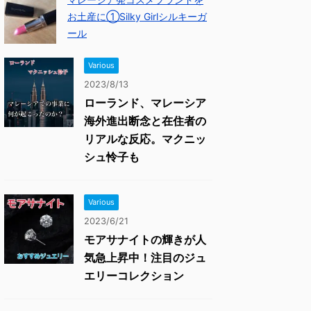
お土産に①Silky Girlシルキーガ
ール
Various
2023/8/13
ローランド、マレーシア
海外進出断念と在住者の
リアルな反応。マクニッ
シュ怜子も
Various
2023/6/21
モアサナイトの輝きが人
気急上昇中！注目のジュ
エリーコレクション