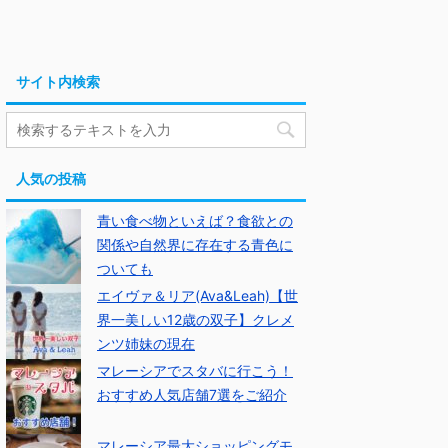
サイト内検索
人気の投稿
青い食べ物といえば？食欲との
関係や自然界に存在する青色に
ついても
エイヴァ＆リア(Ava&Leah)【世
界一美しい12歳の双子】クレメ
ンツ姉妹の現在
マレーシアでスタバに行こう！
おすすめ人気店舗7選をご紹介
マレーシア最大ショッピングモ