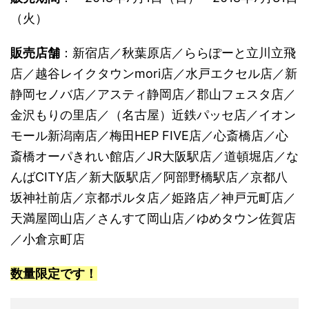
（火）
販売店舗
：新宿店／秋葉原店／ららぽーと立川立飛
店／越谷レイクタウンmori店／水戸エクセル店／新
静岡セノバ店／アスティ静岡店／郡山フェスタ店／
金沢もりの里店／（名古屋）近鉄パッセ店／イオン
モール新潟南店／梅田HEP FIVE店／心斎橋店／心
斎橋オーパきれい館店／JR大阪駅店／道頓堀店／な
んばCITY店／新大阪駅店／阿部野橋駅店／京都八
坂神社前店／京都ポルタ店／姫路店／神戸元町店／
天満屋岡山店／さんすて岡山店／ゆめタウン佐賀店
／小倉京町店
数量限定です！