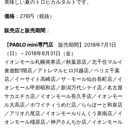
美味しい夏のトロピカルタルトです。
価格
：278円（税抜）
販売店と販売期間
：
【
PABLO mini専門店
販売期間】2018年7月1日
（日）～2018年8月31日（金）
イオンモール札幌発寒店／秋葉原店／北千住マルイ
食遊館1階店／アトレマルヒロ川越店／ペリエ千葉
店／イーサイト高崎店／ザ・モール仙台長町店／イ
オンモール甲府昭和店／新潟万代シテイ店／名古屋
サカエチカ店／イオンモール長久手店／イオンモー
ル大高店／ホワイティうめだ店／ららぽーと和泉店
／アリオ八尾店／イオンモールりんくう泉南店／イ
オンモール橿原店／神戸さんちか店／イオンモール