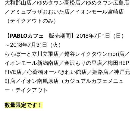
大和郡山店／ゆめタウン高松店／ゆめタウン広島店
／アミュプラザおおいた店／イオンモール宮崎店
（テイクアウトのみ）
【
PABLOカフェ
販売期間】2018年7月1日（日）
～2018年7月31日（火）
ららぽーと立川立飛店／越谷レイクタウンmori店／
イオンモール新潟南店／金沢もりの里店／梅田HEP
FIVE店／心斎橋オーパきれい館店／姫路店／神戸元
町店／イオン南風原店（カジュアルカフェメニュ
ー・テイクアウト
数量限定です！