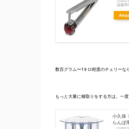
created 
遠藤商
Ama
数百グラム〜1キロ程度のチェリーな
もっと大量に種取りをする方は。一度
小久保 チ
らんぼ用
created 