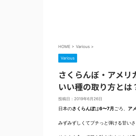
HOME
>
Various
>
Various
さくらんぼ・アメリ
いい種の取り方とは
投稿日：
2019年6月26日
日本の
さくらんぼ
は
6〜7月
ごろ、
ア
みずみずしくてプチっと弾ける甘いさ