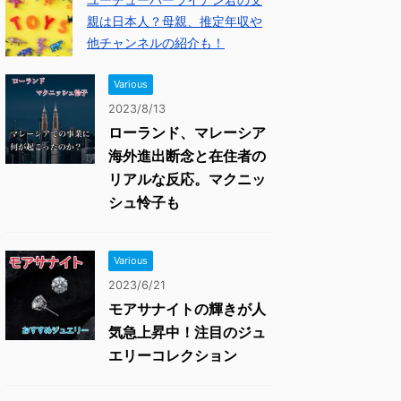
親は日本人？母親、推定年収や
他チャンネルの紹介も！
Various
2023/8/13
ローランド、マレーシア
海外進出断念と在住者の
リアルな反応。マクニッ
シュ怜子も
Various
2023/6/21
モアサナイトの輝きが人
気急上昇中！注目のジュ
エリーコレクション