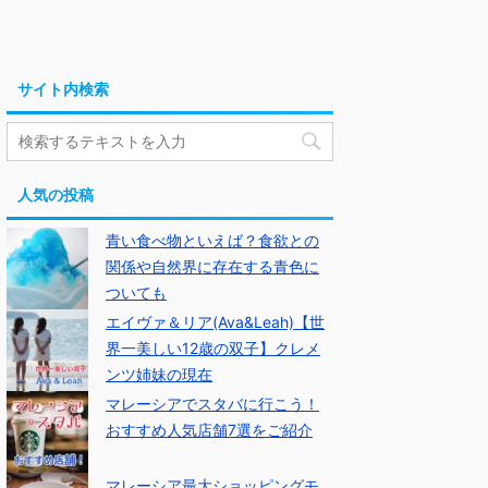
サイト内検索
人気の投稿
青い食べ物といえば？食欲との
関係や自然界に存在する青色に
ついても
エイヴァ＆リア(Ava&Leah)【世
界一美しい12歳の双子】クレメ
ンツ姉妹の現在
マレーシアでスタバに行こう！
おすすめ人気店舗7選をご紹介
マレーシア最大ショッピングモ