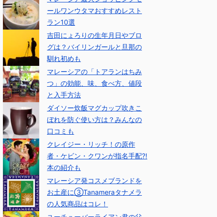
ールワンウタマおすすめレスト
ラン10選
吉田にょろりの生年月日やブロ
グは？バイリンガールと旦那の
馴れ初めも
マレーシアの「トアランはちみ
つ」の効能、味、食べ方、値段
と入手方法
ダイソー炊飯マグカップ吹きこ
ぼれを防ぐ使い方は？みんなの
口コミも
クレイジー・リッチ！の原作
者・ケビン・クワンが指名手配⁈
本の紹介も
マレーシア発コスメブランドを
お土産に③Tanameraタナメラ
の人気商品はコレ！
ユーチューバーライアン君の父