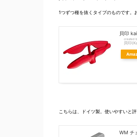
1つずつ種を抜くタイプのものです。
貝印 ka
created 
貝印(Kai
Ama
こちらは、ドイツ製。使いやすいと評
WM チ