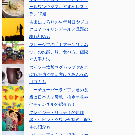
ールワンウタマおすすめレスト
ラン10選
吉田にょろりの生年月日やブロ
グは？バイリンガールと旦那の
馴れ初めも
マレーシアの「トアランはちみ
つ」の効能、味、食べ方、値段
と入手方法
ダイソー炊飯マグカップ吹きこ
ぼれを防ぐ使い方は？みんなの
口コミも
ユーチューバーライアン君の父
親は日本人？母親、推定年収や
他チャンネルの紹介も！
クレイジー・リッチ！の原作
者・ケビン・クワンが指名手配⁈
本の紹介も
マレーシアのウユニ塩湖・スカ