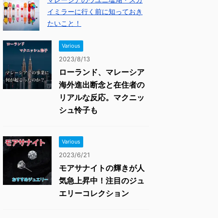
イミラーに行く前に知っておき
たいこと！
Various
2023/8/13
ローランド、マレーシア
海外進出断念と在住者の
リアルな反応。マクニッ
シュ怜子も
Various
2023/6/21
モアサナイトの輝きが人
気急上昇中！注目のジュ
エリーコレクション