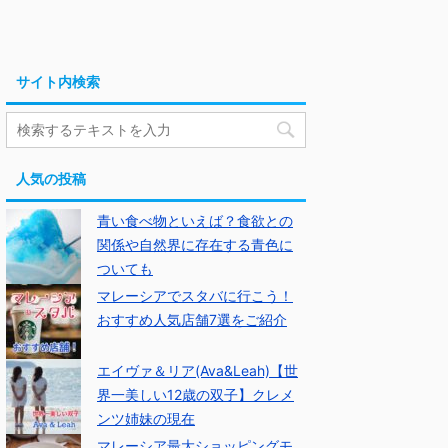
サイト内検索
人気の投稿
青い食べ物といえば？食欲との
関係や自然界に存在する青色に
ついても
マレーシアでスタバに行こう！
おすすめ人気店舗7選をご紹介
エイヴァ＆リア(Ava&Leah)【世
界一美しい12歳の双子】クレメ
ンツ姉妹の現在
マレーシア最大ショッピングモ