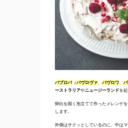
パブロバ
（
パヴロヴァ
、
パヴロワ
、
パ
ーストラリア
や
ニュージーランド
を起
卵白を固く泡立てて作ったメレンゲを
します。
外側はサクッとしているのに、中はマ