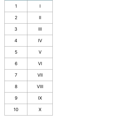
1
I
2
II
3
III
4
IV
5
V
6
VI
7
VII
8
VIII
9
IX
10
X