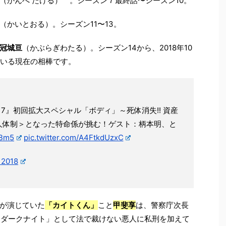
（かんべ たける） 。シーズン７最終話〜シーズン10。
（かいとおる）。シーズン11〜13。
冠城亘
（かぶらぎわたる）。シーズン14から、2018年10
ている現在の相棒です。
n17』初回拡大スペシャル「ボディ」～死体消失!! 資産
人体制＞となった特命係が挑む！ゲスト：柄本明、と
hBm5
pic.twitter.com/A4FtkdUzxC
 2018
が演じていた
「カイトくん」
こと
甲斐享
は、警察庁次長
「ダークナイト」として法で裁けない悪人に私刑を加えて