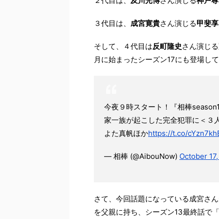
２代目は、
及川光博
さん演じる
神戸尊
３代目は、
成宮寛貴
さん演じる
甲斐享
そして、４代目は
反町隆史
さん演じる
月に始まったシーズン17にも登場し
今夜９時スタート！『相棒seaso
家一族が起こした完全犯罪に＜３
よた真帆ほか
https://t.co/cYzn7k
— 相棒 (@AibouNow)
October 17,
さて、今回話題になっている成宮さん
を父親に持ち、シーズン13最終話で