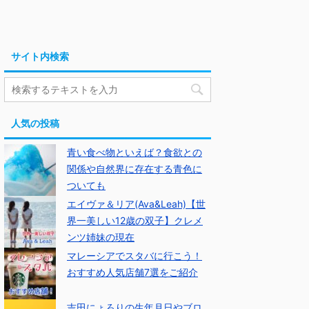
サイト内検索
人気の投稿
青い食べ物といえば？食欲との
関係や自然界に存在する青色に
ついても
エイヴァ＆リア(Ava&Leah)【世
界一美しい12歳の双子】クレメ
ンツ姉妹の現在
マレーシアでスタバに行こう！
おすすめ人気店舗7選をご紹介
吉田にょろりの生年月日やブロ