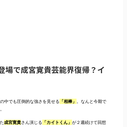
ん登場で成宮寛貴芸能界復帰？イ
その中でも圧倒的な強さを見せる
「相棒」
。なんと今期で
。
た
成宮寛貴
さん演じる
「カイトくん」
が２週続けて回想