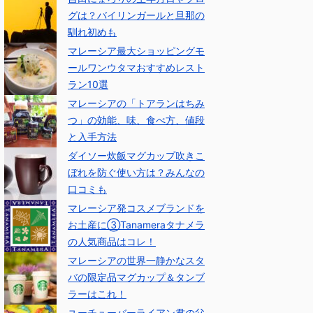
グは？バイリンガールと旦那の
馴れ初めも
マレーシア最大ショッピングモ
ールワンウタマおすすめレスト
ラン10選
マレーシアの「トアランはちみ
つ」の効能、味、食べ方、値段
と入手方法
ダイソー炊飯マグカップ吹きこ
ぼれを防ぐ使い方は？みんなの
口コミも
マレーシア発コスメブランドを
お土産に③Tanameraタナメラ
の人気商品はコレ！
マレーシアの世界一静かなスタ
バの限定品マグカップ＆タンブ
ラーはこれ！
ユーチューバーライアン君の父