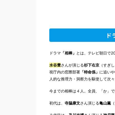
ド
ドラマ
「相棒」
とは、テレビ朝日で2
水谷豊
さんが演じる
杉下右京
（すぎし
視庁内の窓際部署
「特命係」
に追いや
人的な推理力・洞察力を駆使して次々
今までの相棒は４人。全員、「か」で
初代は、
寺脇康文
さん演じる
亀山薫
（