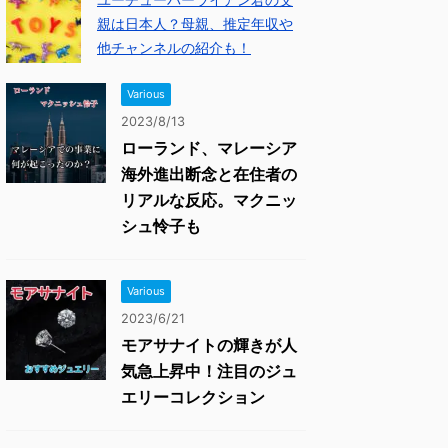
親は日本人？母親、推定年収や
他チャンネルの紹介も！
Various
2023/8/13
ローランド、マレーシア
海外進出断念と在住者の
リアルな反応。マクニッ
シュ怜子も
Various
2023/6/21
モアサナイトの輝きが人
気急上昇中！注目のジュ
エリーコレクション