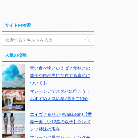
サイト内検索
人気の投稿
青い食べ物といえば？食欲との
関係や自然界に存在する青色に
ついても
マレーシアでスタバに行こう！
おすすめ人気店舗7選をご紹介
エイヴァ＆リア(Ava&Leah)【世
界一美しい12歳の双子】クレメ
ンツ姉妹の現在
マレーシア最大ショッピングモ