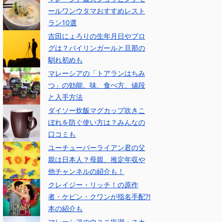
ールワンウタマおすすめレスト
ラン10選
吉田にょろりの生年月日やブロ
グは？バイリンガールと旦那の
馴れ初めも
マレーシアの「トアランはちみ
つ」の効能、味、食べ方、値段
と入手方法
ダイソー炊飯マグカップ吹きこ
ぼれを防ぐ使い方は？みんなの
口コミも
ユーチューバーライアン君の父
親は日本人？母親、推定年収や
他チャンネルの紹介も！
クレイジー・リッチ！の原作
者・ケビン・クワンが指名手配⁈
本の紹介も
マレーシアのウユニ塩湖・スカ