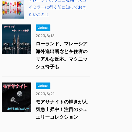
イミラーに行く前に知っておき
たいこと！
Various
2023/8/13
ローランド、マレーシア
海外進出断念と在住者の
リアルな反応。マクニッ
シュ怜子も
Various
2023/6/21
モアサナイトの輝きが人
気急上昇中！注目のジュ
エリーコレクション