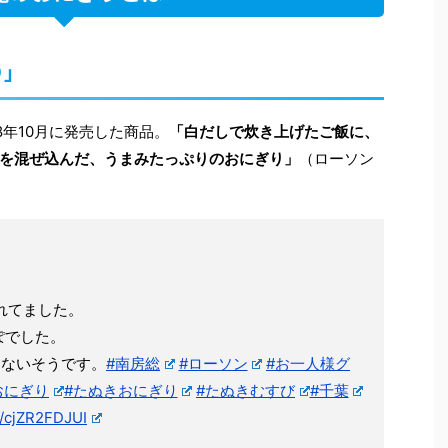
り」
8年10月に発売した商品。
「白だしで炊き上げたご飯に、
を混ぜ込んだ、うまみたっぷりのおにぎり」
（ローソン
れてました。
ぽでした。
しないそうです。
#南房総
#ローソン
#お一人様グ
おにぎり
#たぬきおにぎり
#たぬきむすび
#千葉
m/cjZR2FDJUI