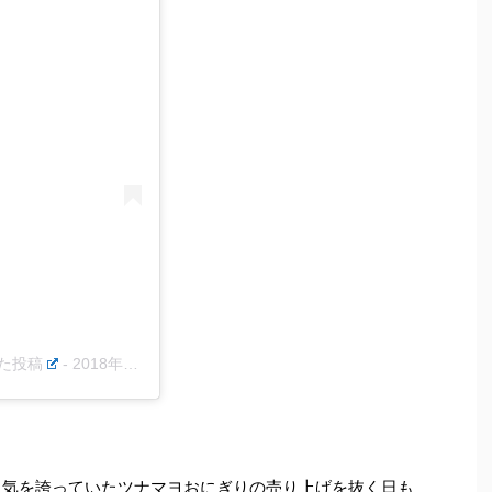
した投稿
-
2018年11月月6日午後10時03分PST
人気を誇っていたツナマヨおにぎりの売り上げを抜く日も