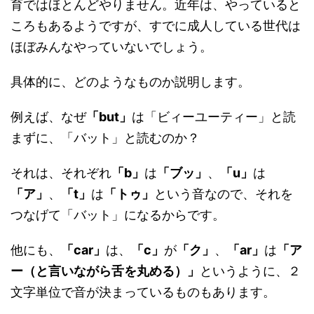
育ではほとんどやりません。近年は、やっていると
ころもあるようですが、すでに成人している世代は
ほぼみんなやっていないでしょう。
具体的に、どのようなものか説明します。
例えば、なぜ
「but」
は「ビィーユーティー」と読
まずに、「バット」と読むのか？
それは、それぞれ
「b」
は
「ブッ」
、
「u」
は
「ア」
、
「t」
は
「トゥ」
という音なので、それを
つなげて「バット」になるからです。
他にも、
「car」
は、
「c」
が
「ク」
、
「ar」
は
「ア
ー（と言いながら舌を丸める）」
というように、２
文字単位で音が決まっているものもあります。