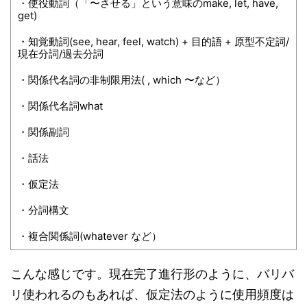
・使役動詞（「〜させる」という意味のmake, let, have,
get)
・知覚動詞(see, hear, feel, watch) + 目的語 + 原型不定詞/
現在分詞/過去分詞
・関係代名詞の非制限用法( , which 〜など）
・関係代名詞what
・関係副詞
・話法
・仮定法
・分詞構文
・複合関係詞(whatever など）
こんな感じです。現在完了進行形のように、バリバ
リ使われるのもあれば、仮定法のように使用頻度は