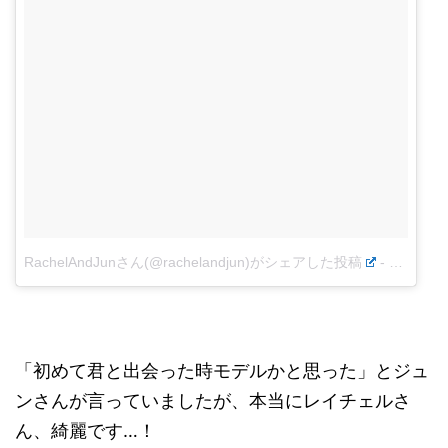
RachelAndJunさん(@rachelandjun)がシェアした投稿
-
2016年
「初めて君と出会った時モデルかと思った」とジュ
ンさんが言っていましたが、本当にレイチェルさ
ん、綺麗です…！