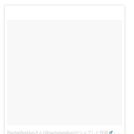
RachelAndJunさん(@rachelandjun)がシェアした投稿
-
2018年