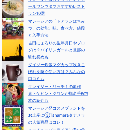
ールワンウタマおすすめレスト
ラン10選
マレーシアの「トアランはちみ
つ」の効能、味、食べ方、値段
と入手方法
吉田にょろりの生年月日やブロ
グは？バイリンガールと旦那の
馴れ初めも
ダイソー炊飯マグカップ吹きこ
ぼれを防ぐ使い方は？みんなの
口コミも
クレイジー・リッチ！の原作
者・ケビン・クワンが指名手配⁈
本の紹介も
マレーシア発コスメブランドを
お土産に③Tanameraタナメラ
の人気商品はコレ！
ユーチューバーライアン君の父