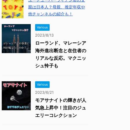
親は日本人？母親、推定年収や
他チャンネルの紹介も！
Various
2023/8/13
ローランド、マレーシア
海外進出断念と在住者の
リアルな反応。マクニッ
シュ怜子も
Various
2023/6/21
モアサナイトの輝きが人
気急上昇中！注目のジュ
エリーコレクション