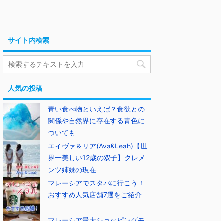
サイト内検索
人気の投稿
青い食べ物といえば？食欲との
関係や自然界に存在する青色に
ついても
エイヴァ＆リア(Ava&Leah)【世
界一美しい12歳の双子】クレメ
ンツ姉妹の現在
マレーシアでスタバに行こう！
おすすめ人気店舗7選をご紹介
マレーシア最大ショッピングモ