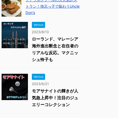
トラン！地元っ子で賑わうUncle
Don's
Various
2023/8/13
ローランド、マレーシア
海外進出断念と在住者の
リアルな反応。マクニッ
シュ怜子も
Various
2023/6/21
モアサナイトの輝きが人
気急上昇中！注目のジュ
エリーコレクション