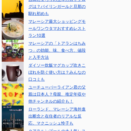
グは？バイリンガールと旦那の
馴れ初めも
マレーシア最大ショッピングモ
ールワンウタマおすすめレスト
ラン10選
マレーシアの「トアランはちみ
つ」の効能、味、食べ方、値段
と入手方法
ダイソー炊飯マグカップ吹きこ
ぼれを防ぐ使い方は？みんなの
口コミも
ユーチューバーライアン君の父
親は日本人？母親、推定年収や
他チャンネルの紹介も！
ローランド、マレーシア海外進
出断念と在住者のリアルな反
応。マクニッシュ怜子も
クアラルンプールの大人気レス