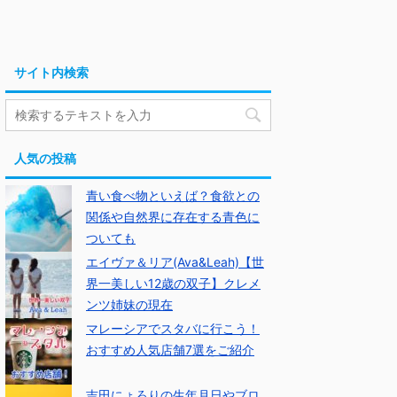
サイト内検索
人気の投稿
青い食べ物といえば？食欲との
関係や自然界に存在する青色に
ついても
エイヴァ＆リア(Ava&Leah)【世
界一美しい12歳の双子】クレメ
ンツ姉妹の現在
マレーシアでスタバに行こう！
おすすめ人気店舗7選をご紹介
吉田にょろりの生年月日やブロ