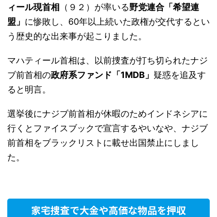
ィール現首相
（９２）が率いる
野党連合「希望連
盟」
に惨敗し、60年以上続いた政権が交代するとい
う歴史的な出来事が起こりました。
マハティール首相は、以前捜査が打ち切られたナジ
ブ前首相の
政府系ファンド「1MDB」
疑惑を追及す
ると明言。
選挙後にナジブ前首相が休暇のためインドネシアに
行くとファイスブックで宣言するやいなや、ナジブ
前首相をブラックリストに載せ出国禁止にしまし
た。
家宅捜査で大金や高価な物品を押収