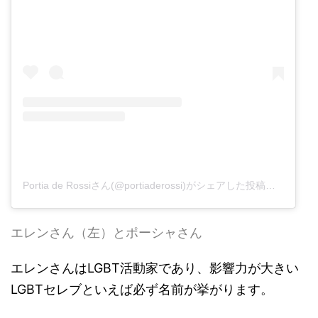
Portia de Rossiさん(@portiaderossi)がシェアした投稿
-
2016
エレンさん（左）とポーシャさん
エレンさんはLGBT活動家であり、影響力が大きい
LGBTセレブといえば必ず名前が挙がります。